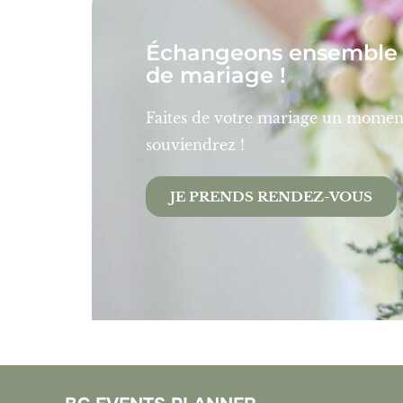
Échangeons ensemble s
de mariage !
Faites de votre mariage un momen
souviendrez !
JE PRENDS RENDEZ-VOUS